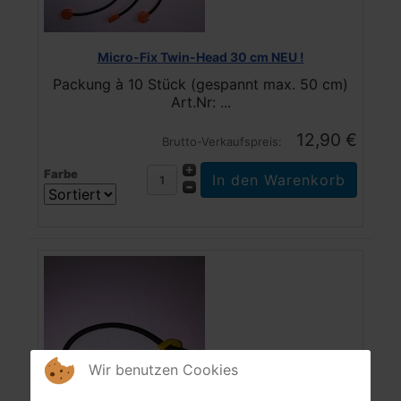
Micro-Fix Twin-Head 30 cm NEU !
Packung à 10 Stück (gespannt max. 50 cm)
Art.Nr: ...
12,90 €
Brutto-Verkaufspreis:
Farbe
Wir benutzen Cookies